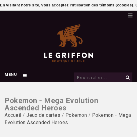
En visitant notre site, vous acceptez l'utilisation des témoins (cookies)
MENU
Pokemon - Mega Evolution
Ascended Heroes
Accueil
/
Jeux de cartes
/
Pokemon
/
Pokemon - Mega
Evolution Ascended Heroes