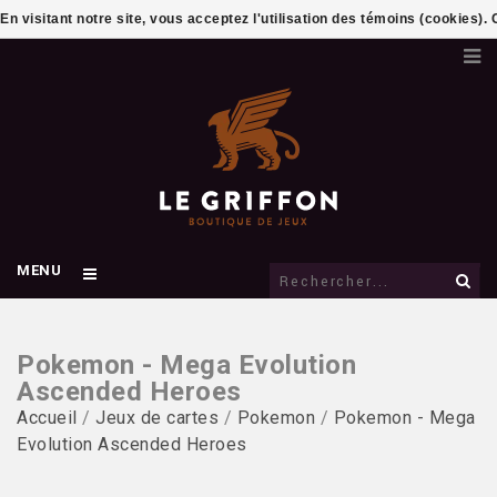
En visitant notre site, vous acceptez l'utilisation des témoins (cookies)
MENU
Pokemon - Mega Evolution
Ascended Heroes
Accueil
/
Jeux de cartes
/
Pokemon
/
Pokemon - Mega
Evolution Ascended Heroes