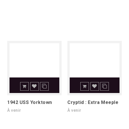
1942 USS Yorktown
Cryptid : Extra Meeple
À venir
À venir