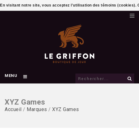
En visitant notre site, vous acceptez l'utilisation des témoins (cookies)
MENU
XYZ Games
Accueil
/
Marques
/
XYZ Games