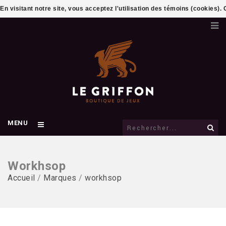
En visitant notre site, vous acceptez l'utilisation des témoins (cookies)
MENU
Workhsop
Accueil
/
Marques
/
workhsop