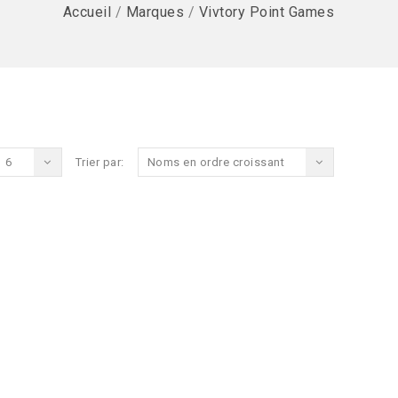
Accueil
/
Marques
/
Vivtory Point Games
6
Trier par:
Noms en ordre croissant