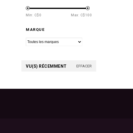
Min: C$
0
Max: C$
100
MARQUE
VU(S) RÉCEMMENT
EFFACER