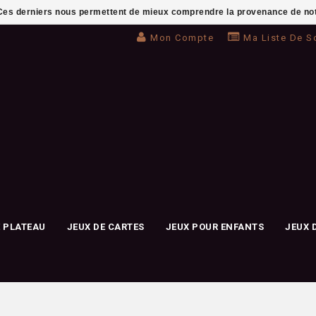
. Ces derniers nous permettent de mieux comprendre la provenance de notre 
Mon Compte
Ma Liste De S
E PLATEAU
JEUX DE CARTES
JEUX POUR ENFANTS
JEUX 