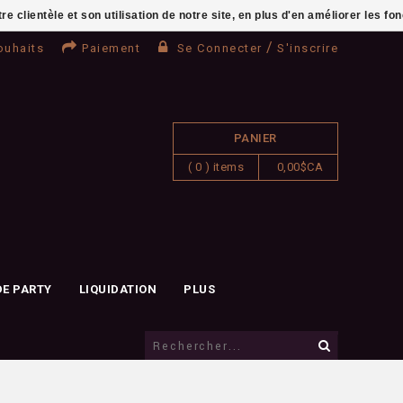
clientèle et son utilisation de notre site, en plus d'en améliorer les fo
/
ouhaits
Paiement
Se Connecter
S'inscrire
PANIER
( 0 ) items
0,00$CA
DE PARTY
LIQUIDATION
PLUS