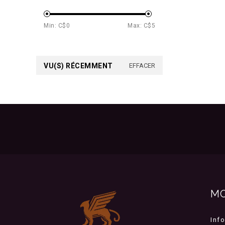
Min: C$
0
Max: C$
5
VU(S) RÉCEMMENT
EFFACER
M
Inf