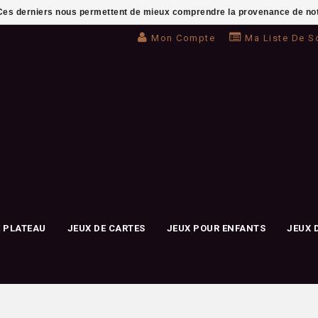
. Ces derniers nous permettent de mieux comprendre la provenance de notre 
Mon Compte
Ma Liste De S
E PLATEAU
JEUX DE CARTES
JEUX POUR ENFANTS
JEUX 