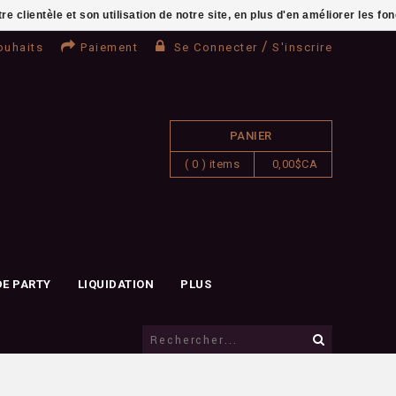
clientèle et son utilisation de notre site, en plus d'en améliorer les fo
/
ouhaits
Paiement
Se Connecter
S'inscrire
PANIER
( 0 ) items
0,00$CA
DE PARTY
LIQUIDATION
PLUS