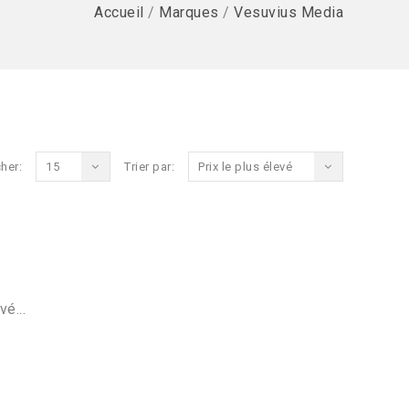
Accueil
/
Marques
/
Vesuvius Media
her:
15
Trier par:
Prix le plus élevé
vé...