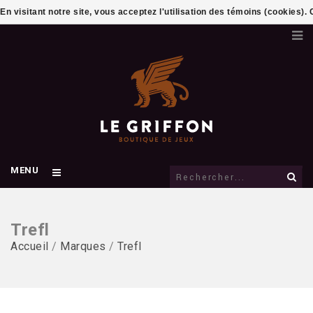
En visitant notre site, vous acceptez l'utilisation des témoins (cookies)
MENU
Trefl
Accueil
/
Marques
/
Trefl