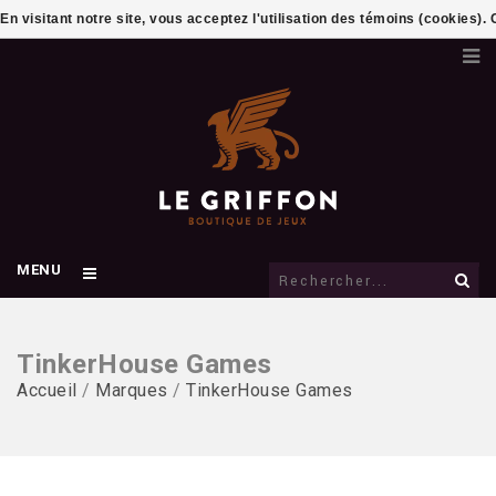
En visitant notre site, vous acceptez l'utilisation des témoins (cookies)
MENU
TinkerHouse Games
Accueil
/
Marques
/
TinkerHouse Games