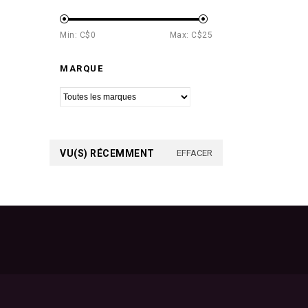
Min: C$
0
Max: C$
25
MARQUE
VU(S) RÉCEMMENT
EFFACER