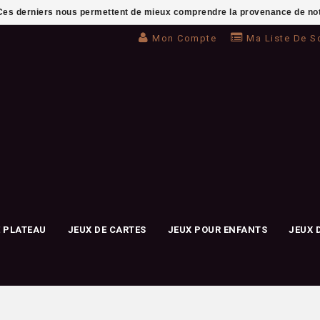
. Ces derniers nous permettent de mieux comprendre la provenance de notre 
Mon Compte
Ma Liste De S
E PLATEAU
JEUX DE CARTES
JEUX POUR ENFANTS
JEUX 