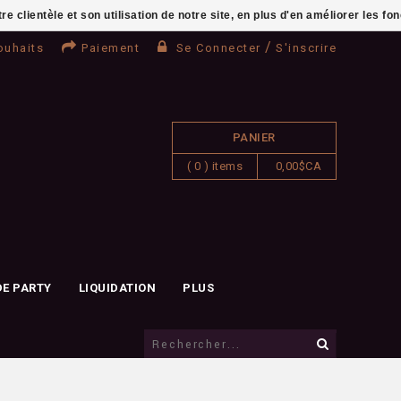
clientèle et son utilisation de notre site, en plus d'en améliorer les fo
/
ouhaits
Paiement
Se Connecter
S'inscrire
PANIER
( 0 ) items
0,00$CA
DE PARTY
LIQUIDATION
PLUS