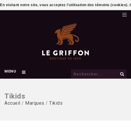
En visitant notre site, vous acceptez l'utilisation des témoins (cookies)
MENU
Tikids
Accueil
/
Marques
/
Tikids