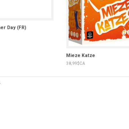
er Day (FR)
Mieze Katze
38,99$CA
4