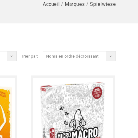
Accueil
/
Marques
/
Spielwiese
Trier par:
Noms en ordre décroissant