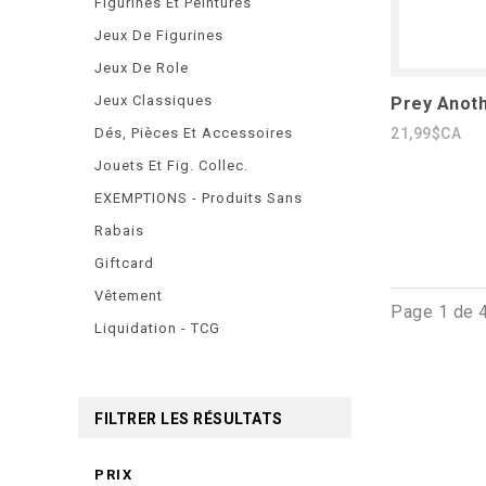
Figurines Et Peintures
Jeux De Figurines
Jeux De Role
Jeux Classiques
Prey Anoth
Dés, Pièces Et Accessoires
21,99$CA
Jouets Et Fig. Collec.
EXEMPTIONS - Produits Sans
Rabais
Giftcard
Vêtement
Page 1 de 
Liquidation - TCG
FILTRER LES RÉSULTATS
PRIX