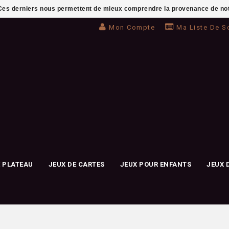
. Ces derniers nous permettent de mieux comprendre la provenance de notre 
Mon Compte
Ma Liste De S
E PLATEAU
JEUX DE CARTES
JEUX POUR ENFANTS
JEUX 