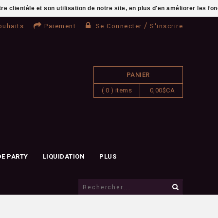
clientèle et son utilisation de notre site, en plus d'en améliorer les fo
/
ouhaits
Paiement
Se Connecter
S'inscrire
PANIER
( 0 ) items
0,00$CA
DE PARTY
LIQUIDATION
PLUS