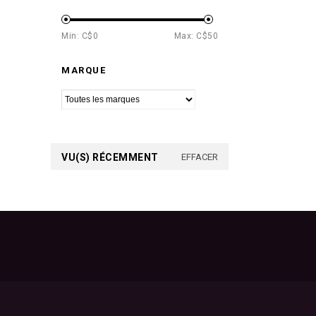
Min: C$
0
Max: C$
50
MARQUE
VU(S) RÉCEMMENT
EFFACER