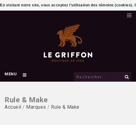
En visitant notre site, vous acceptez l'utilisation des témoins (cookies)
MENU
Rule & Make
Accueil
/
Marques
/
Rule & Make