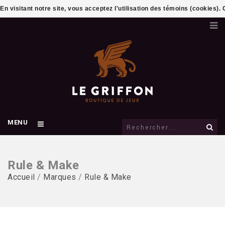
En visitant notre site, vous acceptez l'utilisation des témoins (cookies)
MENU
Rule & Make
Accueil
/
Marques
/
Rule & Make