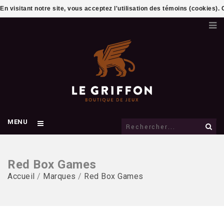
En visitant notre site, vous acceptez l'utilisation des témoins (cookies)
MENU
Red Box Games
Accueil
/
Marques
/
Red Box Games