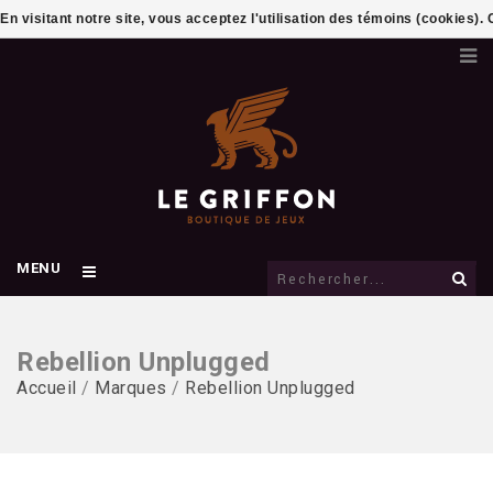
En visitant notre site, vous acceptez l'utilisation des témoins (cookies)
MENU
Rebellion Unplugged
Accueil
/
Marques
/
Rebellion Unplugged