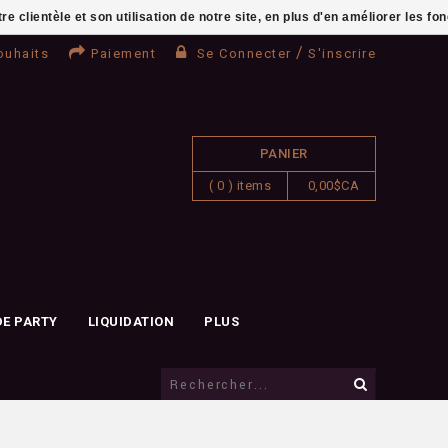
clientèle et son utilisation de notre site, en plus d'en améliorer les fo
/
ouhaits
Paiement
Se Connecter
S'inscrire
PANIER
( 0 ) items
0,00$CA
DE PARTY
LIQUIDATION
PLUS