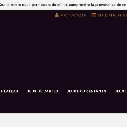
. Ces derniers nous permettent de mieux comprendre la provenance de notre 
Mon Compte
Ma Liste De S
E PLATEAU
JEUX DE CARTES
JEUX POUR ENFANTS
JEUX 