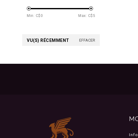
Min: C$
0
Max: C$
5
VU(S) RÉCEMMENT
EFFACER
M
Inf