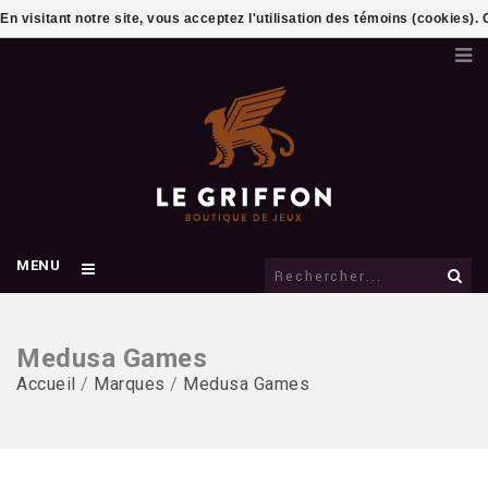
En visitant notre site, vous acceptez l'utilisation des témoins (cookies)
MENU
Medusa Games
Accueil
/
Marques
/
Medusa Games