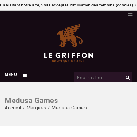
En visitant notre site, vous acceptez l'utilisation des témoins (cookies)
MENU
Medusa Games
Accueil
/
Marques
/
Medusa Games