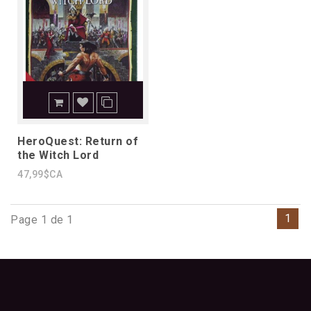
HeroQuest: Return of
the Witch Lord
47,99$CA
1
Page 1 de 1