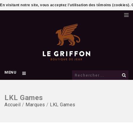
En visitant notre site, vous acceptez l'utilisation des témoins (cookies)
MENU
LKL Games
Accueil
/
Marques
/
LKL Games