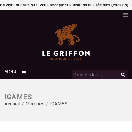
En visitant notre site, vous acceptez l'utilisation des témoins (cookies)
MENU
IGAMES
Accueil
/
Marques
/
IGAMES