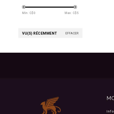
Min: C$
0
Max: C$
5
VU(S) RÉCEMMENT
EFFACER
M
Inf