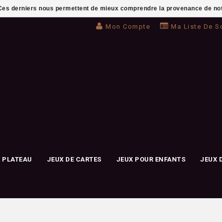
. Ces derniers nous permettent de mieux comprendre la provenance de notre 
Mon Compte
Ma Liste De S
E PLATEAU
JEUX DE CARTES
JEUX POUR ENFANTS
JEUX 