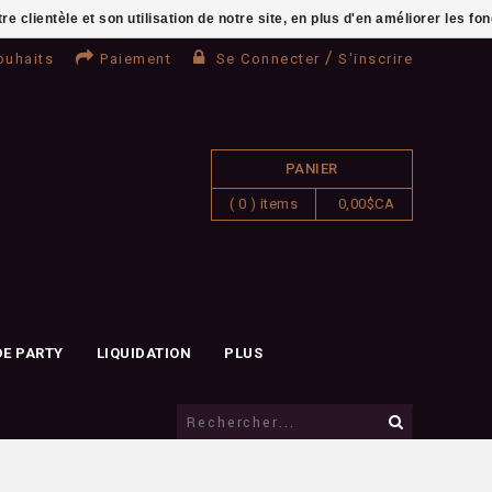
clientèle et son utilisation de notre site, en plus d'en améliorer les fo
/
ouhaits
Paiement
Se Connecter
S'inscrire
PANIER
( 0 ) items
0,00$CA
DE PARTY
LIQUIDATION
PLUS