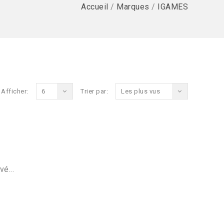
Accueil
/
Marques
/
IGAMES
Afficher:
6
Trier par:
Les plus vus
vé...