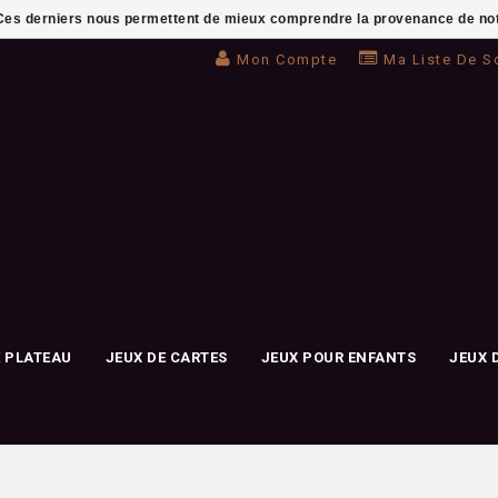
. Ces derniers nous permettent de mieux comprendre la provenance de notre 
Mon Compte
Ma Liste De S
E PLATEAU
JEUX DE CARTES
JEUX POUR ENFANTS
JEUX 