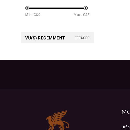
Min: C$
0
Max: C$
5
VU(S) RÉCEMMENT
EFFACER
M
Inf