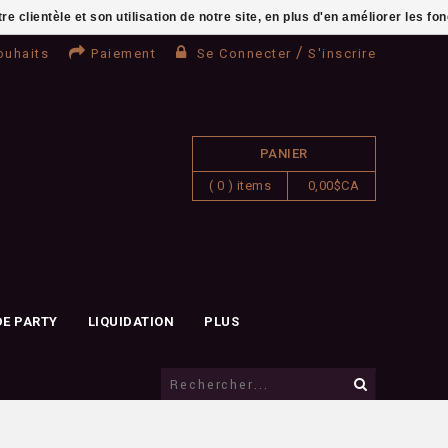
clientèle et son utilisation de notre site, en plus d'en améliorer les fo
/
ouhaits
Paiement
Se Connecter
S'inscrire
PANIER
( 0 ) items
0,00$CA
DE PARTY
LIQUIDATION
PLUS