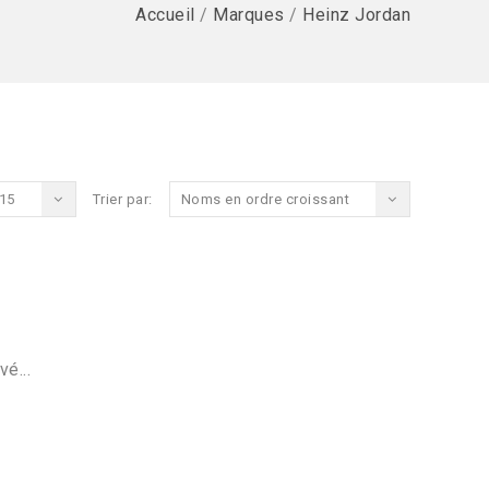
Accueil
/
Marques
/
Heinz Jordan
15
Trier par:
Noms en ordre croissant
vé...