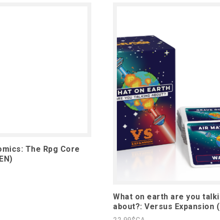
omics: The Rpg Core
EN)
What on earth are you talk
about?: Versus Expansion 
22,99$CA