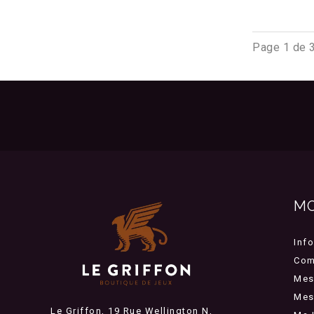
Page 1 de 
M
Inf
Com
Mes
Mes 
Le Griffon, 19 Rue Wellington N,