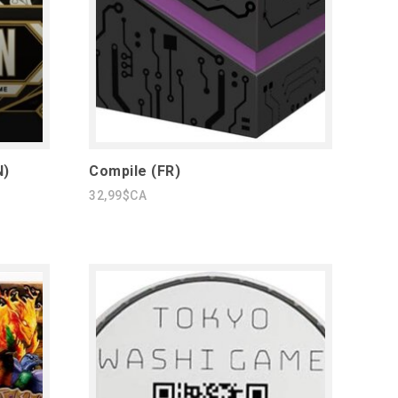
N)
Compile (FR)
32,99$CA