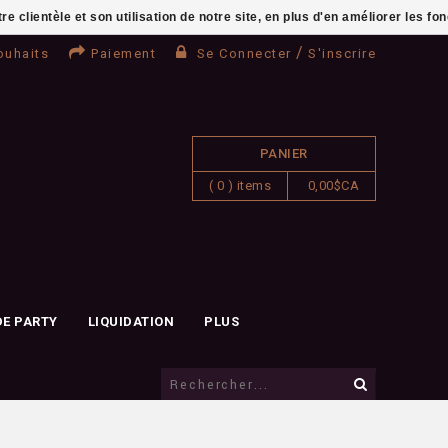
clientèle et son utilisation de notre site, en plus d'en améliorer les fo
/
ouhaits
Paiement
Se Connecter
S'inscrire
PANIER
( 0 ) items
0,00$CA
DE PARTY
LIQUIDATION
PLUS