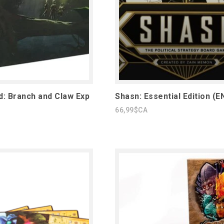
nd: Branch and Claw Exp
Shasn: Essential Edition (E
66,99$CA