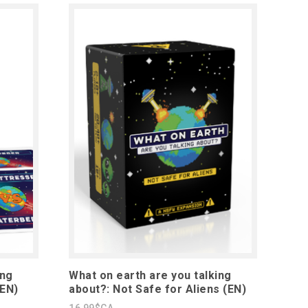
ing
What on earth are you talking
(EN)
about?: Not Safe for Aliens (EN)
16,99$CA