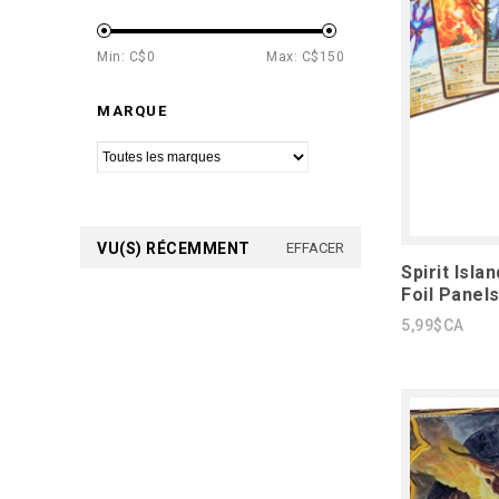
Min: C$
0
Max: C$
150
MARQUE
VU(S) RÉCEMMENT
EFFACER
Spirit Isla
Foil Panel
5,99$CA