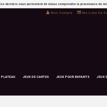
. Ces derniers nous permettent de mieux comprendre la provenance de notre 
Mon Compte
Ma Liste De S
E PLATEAU
JEUX DE CARTES
JEUX POUR ENFANTS
JEUX 