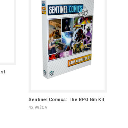
ast
Sentinel Comics: The RPG Gm Kit
42,99$CA