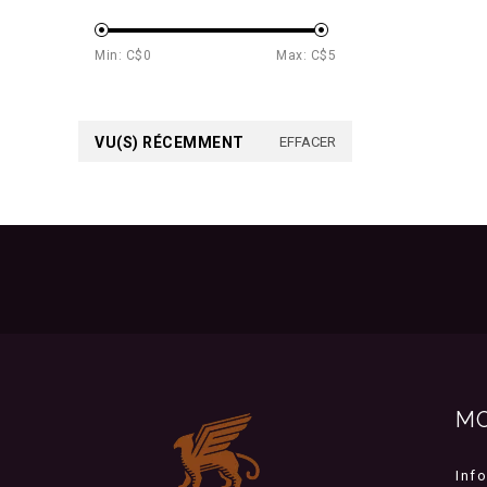
Min: C$
0
Max: C$
5
VU(S) RÉCEMMENT
EFFACER
M
Inf