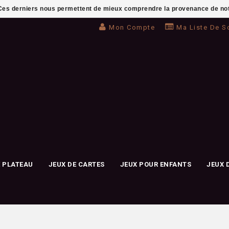
. Ces derniers nous permettent de mieux comprendre la provenance de notre 
Mon Compte
Ma Liste De S
E PLATEAU
JEUX DE CARTES
JEUX POUR ENFANTS
JEUX 