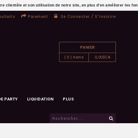
clientèle et son utilisation de notre site, en plus d'en améliorer les fo
/
ouhaits
Paiement
Se Connecter
S'inscrire
PANIER
( 0 ) items
0,00$CA
DE PARTY
LIQUIDATION
PLUS