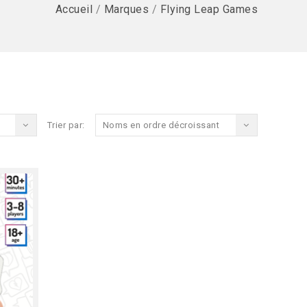
Accueil
/
Marques
/
Flying Leap Games
Trier par:
Noms en ordre décroissant