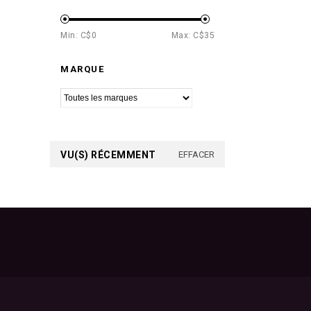
Min: C$
0
Max: C$
35
MARQUE
VU(S) RÉCEMMENT
EFFACER