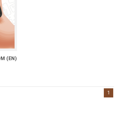
DM (EN)
1