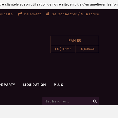
clientèle et son utilisation de notre site, en plus d'en améliorer les fo
/
ouhaits
Paiement
Se Connecter
S'inscrire
PANIER
( 0 ) items
0,00$CA
DE PARTY
LIQUIDATION
PLUS