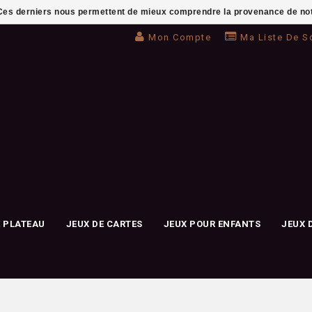
. Ces derniers nous permettent de mieux comprendre la provenance de notre 
Mon Compte
Ma Liste De S
E PLATEAU
JEUX DE CARTES
JEUX POUR ENFANTS
JEUX 