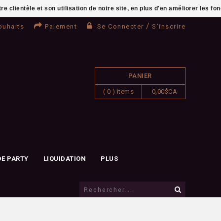
clientèle et son utilisation de notre site, en plus d'en améliorer les fo
/
ouhaits
Paiement
Se Connecter
S'inscrire
PANIER
( 0 ) items
0,00$CA
DE PARTY
LIQUIDATION
PLUS