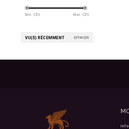
Min: C$
0
Max: C$
5
VU(S) RÉCEMMENT
EFFACER
M
Inf