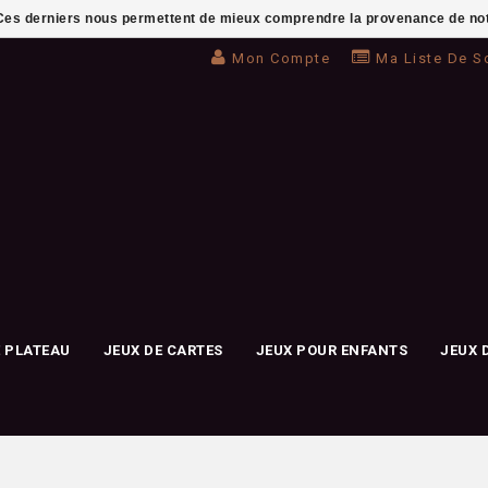
. Ces derniers nous permettent de mieux comprendre la provenance de notre 
Mon Compte
Ma Liste De S
E PLATEAU
JEUX DE CARTES
JEUX POUR ENFANTS
JEUX 