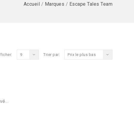
Accueil
/
Marques
/
Escape Tales Team
ficher:
9
Trier par:
Prix le plus bas
vé...