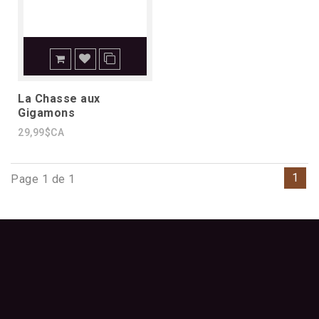
La Chasse aux
Gigamons
29,99$CA
1
Page 1 de 1