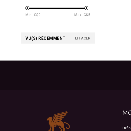
Min: C$
0
Max: C$
5
VU(S) RÉCEMMENT
EFFACER
M
Inf