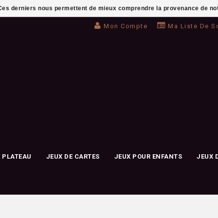
. Ces derniers nous permettent de mieux comprendre la provenance de notre 
Mon Compte
Ma Liste De S
E PLATEAU
JEUX DE CARTES
JEUX POUR ENFANTS
JEUX 