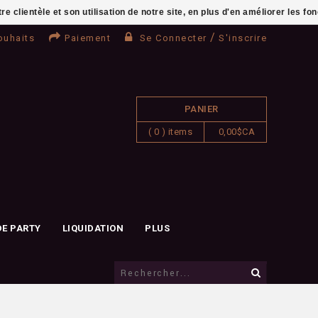
clientèle et son utilisation de notre site, en plus d'en améliorer les fo
/
ouhaits
Paiement
Se Connecter
S'inscrire
PANIER
( 0 ) items
0,00$CA
DE PARTY
LIQUIDATION
PLUS