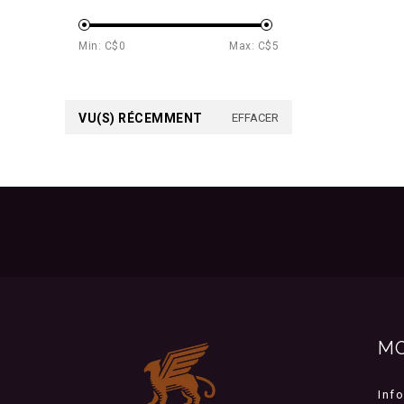
Min: C$
0
Max: C$
5
VU(S) RÉCEMMENT
EFFACER
M
Inf