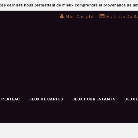
. Ces derniers nous permettent de mieux comprendre la provenance de notre 
Mon Compte
Ma Liste De S
E PLATEAU
JEUX DE CARTES
JEUX POUR ENFANTS
JEUX 