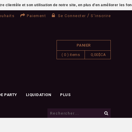
clientèle et son utilisation de notre site, en plus d'en améliorer les fo
/
ouhaits
Paiement
Se Connecter
S'inscrire
PANIER
( 0 ) items
0,00$CA
DE PARTY
LIQUIDATION
PLUS