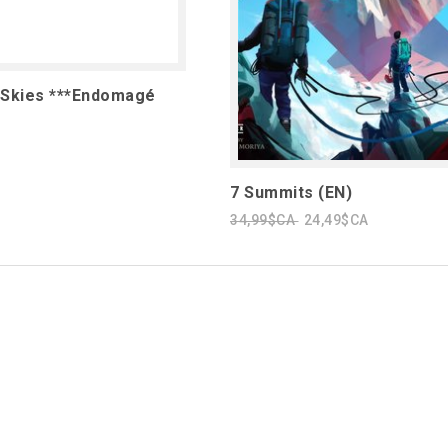
 Skies ***Endomagé
7 Summits (EN)
34,99$CA
24,49$CA
1