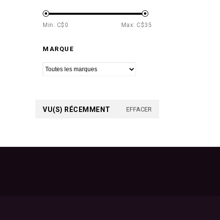
Min: C$
0
Max: C$
35
MARQUE
VU(S) RÉCEMMENT
EFFACER