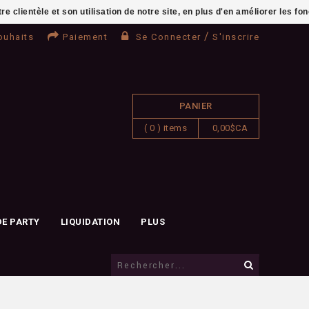
clientèle et son utilisation de notre site, en plus d'en améliorer les fo
/
ouhaits
Paiement
Se Connecter
S'inscrire
PANIER
( 0 ) items
0,00$CA
DE PARTY
LIQUIDATION
PLUS