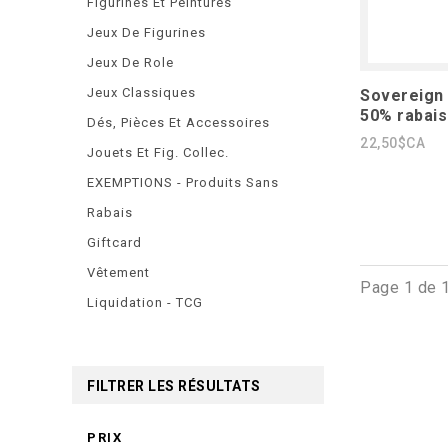
Figurines Et Peintures
Jeux De Figurines
Jeux De Role
Jeux Classiques
Sovereign
50% rabais
Dés, Pièces Et Accessoires
22,50$CA
Jouets Et Fig. Collec.
EXEMPTIONS - Produits Sans
Rabais
Giftcard
Vêtement
Page 1 de 
Liquidation - TCG
FILTRER LES RÉSULTATS
PRIX