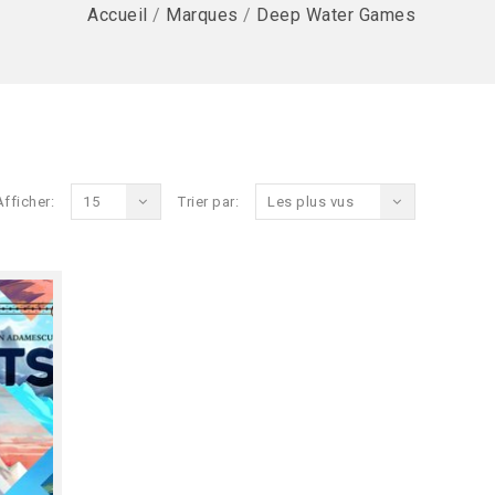
Accueil
/
Marques
/
Deep Water Games
Afficher:
15
Trier par:
Les plus vus