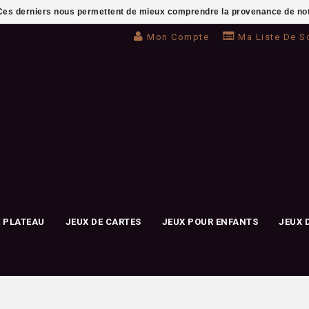
. Ces derniers nous permettent de mieux comprendre la provenance de notre 
Mon Compte
Ma Liste De S
E PLATEAU
JEUX DE CARTES
JEUX POUR ENFANTS
JEUX 