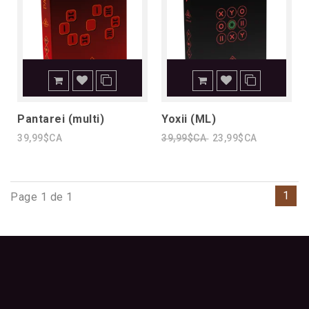
Pantarei (multi)
Yoxii (ML)
39,99$CA
39,99$CA
23,99$CA
1
Page 1 de 1