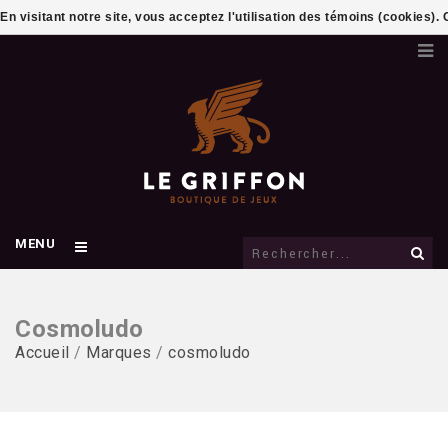
En visitant notre site, vous acceptez l'utilisation des témoins (cookies)
MENU
Cosmoludo
Accueil
/
Marques
/
cosmoludo