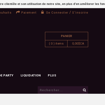
clientèle et son utilisation de notre site, en plus d'en améliorer les fo
/
ouhaits
Paiement
Se Connecter
S'inscrire
PANIER
( 0 ) items
0,00$CA
DE PARTY
LIQUIDATION
PLUS