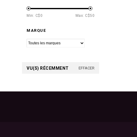
Min: C$
0
Max: C$
50
MARQUE
VU(S) RÉCEMMENT
EFFACER