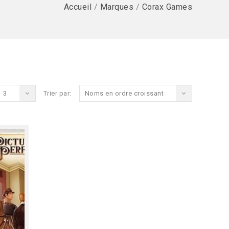
Accueil
/
Marques
/
Corax Games
3
Trier par:
Noms en ordre croissant