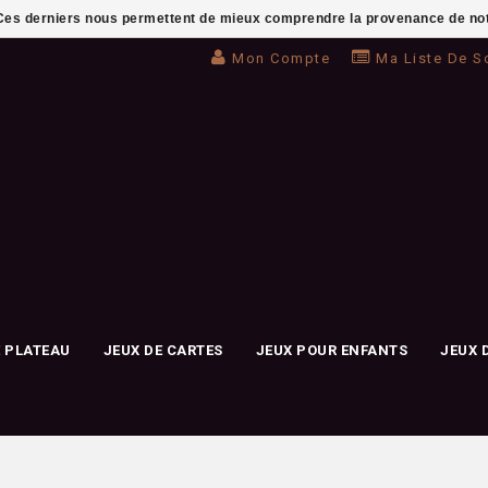
. Ces derniers nous permettent de mieux comprendre la provenance de notre 
Mon Compte
Ma Liste De S
E PLATEAU
JEUX DE CARTES
JEUX POUR ENFANTS
JEUX 