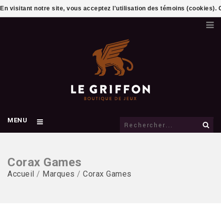
En visitant notre site, vous acceptez l'utilisation des témoins (cookies)
MENU
Corax Games
Accueil
/
Marques
/
Corax Games