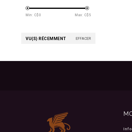
Min: C$
0
Max: C$
5
VU(S) RÉCEMMENT
EFFACER
M
Inf