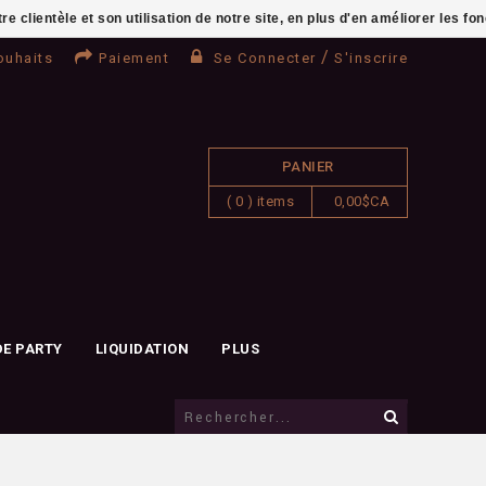
clientèle et son utilisation de notre site, en plus d'en améliorer les fo
/
ouhaits
Paiement
Se Connecter
S'inscrire
PANIER
( 0 ) items
0,00$CA
DE PARTY
LIQUIDATION
PLUS