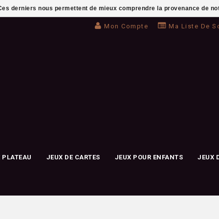
. Ces derniers nous permettent de mieux comprendre la provenance de notre 
Mon Compte
Ma Liste De S
E PLATEAU
JEUX DE CARTES
JEUX POUR ENFANTS
JEUX 