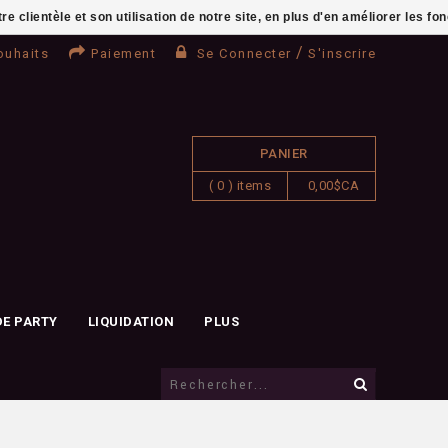
clientèle et son utilisation de notre site, en plus d'en améliorer les fo
/
ouhaits
Paiement
Se Connecter
S'inscrire
PANIER
( 0 ) items
0,00$CA
DE PARTY
LIQUIDATION
PLUS