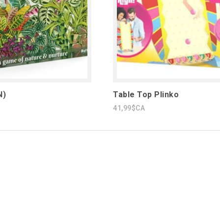
N)
Table Top Plinko
41,99$CA
1