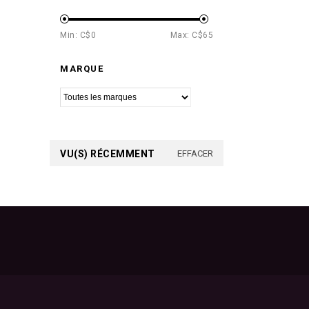
Min: C$
0
Max: C$
65
MARQUE
VU(S) RÉCEMMENT
EFFACER