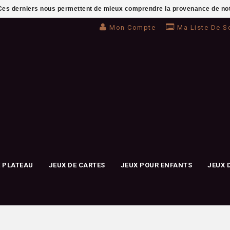
. Ces derniers nous permettent de mieux comprendre la provenance de notre 
Mon Compte
Ma Liste De S
E PLATEAU
JEUX DE CARTES
JEUX POUR ENFANTS
JEUX 