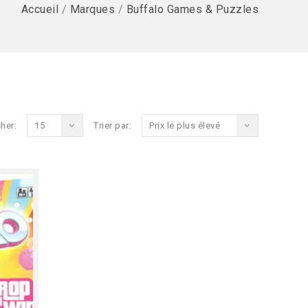
Accueil
/
Marques
/
Buffalo Games & Puzzles
her:
15
Trier par:
Prix le plus élevé