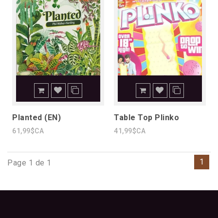
Planted (EN)
Table Top Plinko
61,99$CA
41,99$CA
1
Page 1 de 1