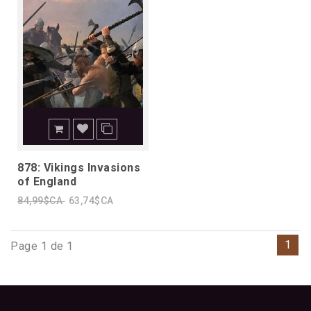
878: Vikings Invasions
of England
84,99$CA
63,74$CA
1
Page 1 de 1