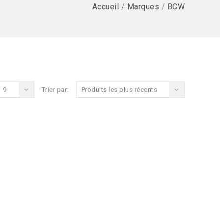
Accueil
/
Marques
/
BCW
9
Trier par:
Produits les plus récents