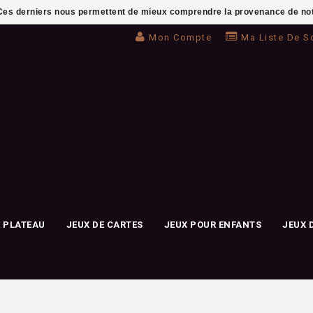
. Ces derniers nous permettent de mieux comprendre la provenance de notre 
Mon Compte
Ma Liste De S
E PLATEAU
JEUX DE CARTES
JEUX POUR ENFANTS
JEUX 