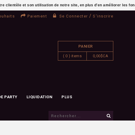
clientèle et son utilisation de notre site, en plus d'en améliorer les fo
/
ouhaits
Paiement
Se Connecter
S'inscrire
PANIER
( 0 ) items
0,00$CA
DE PARTY
LIQUIDATION
PLUS