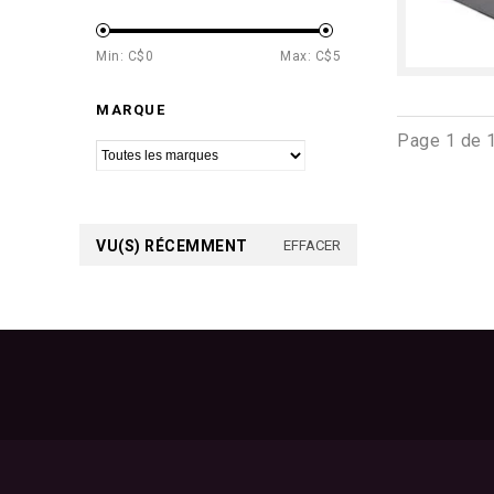
Min: C$
0
Max: C$
5
MARQUE
Page 1 de 
VU(S) RÉCEMMENT
EFFACER