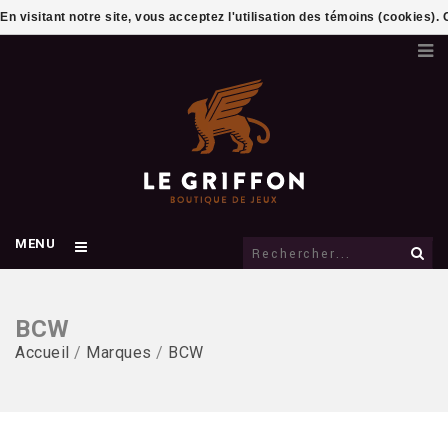
En visitant notre site, vous acceptez l'utilisation des témoins (cookies)
MENU
BCW
Accueil
/
Marques
/
BCW