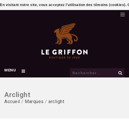
En visitant notre site, vous acceptez l'utilisation des témoins (cookies)
MENU
Arclight
Accueil
/
Marques
/
arclight