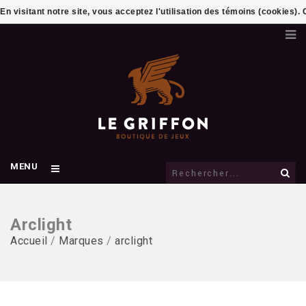
En visitant notre site, vous acceptez l'utilisation des témoins (cookies)
MENU
Arclight
Accueil
/
Marques
/
arclight