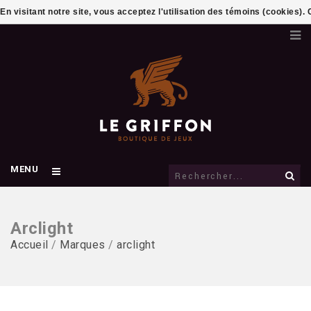
En visitant notre site, vous acceptez l'utilisation des témoins (cookies)
MENU
Arclight
Accueil
/
Marques
/
arclight