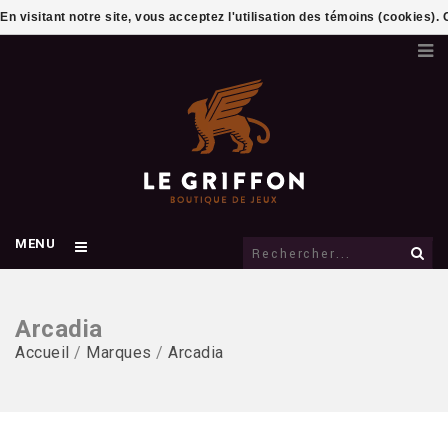
En visitant notre site, vous acceptez l'utilisation des témoins (cookies)
MENU
Arcadia
Accueil
/
Marques
/
Arcadia