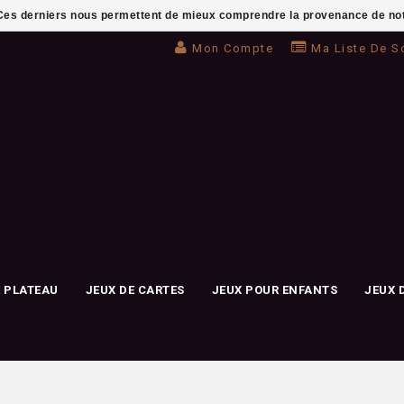
. Ces derniers nous permettent de mieux comprendre la provenance de notre 
Mon Compte
Ma Liste De S
E PLATEAU
JEUX DE CARTES
JEUX POUR ENFANTS
JEUX 