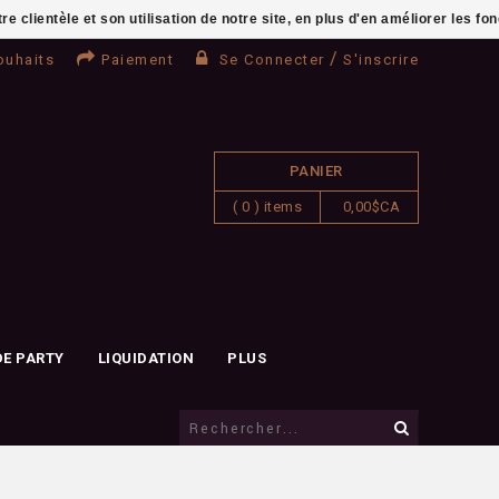
clientèle et son utilisation de notre site, en plus d'en améliorer les fo
/
ouhaits
Paiement
Se Connecter
S'inscrire
PANIER
( 0 ) items
0,00$CA
DE PARTY
LIQUIDATION
PLUS