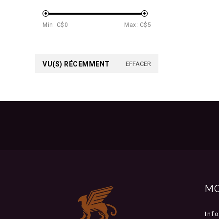
Min: C$
0
Max: C$
5
VU(S) RÉCEMMENT
EFFACER
M
Inf