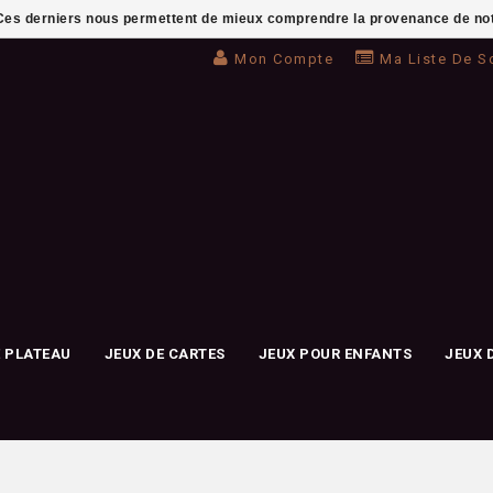
. Ces derniers nous permettent de mieux comprendre la provenance de notre 
Mon Compte
Ma Liste De S
E PLATEAU
JEUX DE CARTES
JEUX POUR ENFANTS
JEUX 