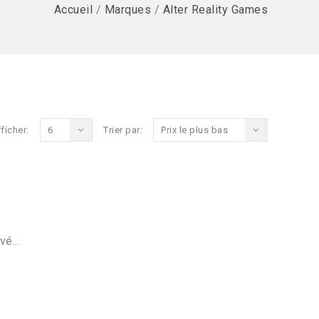
Accueil
/
Marques
/
Alter Reality Games
ficher:
6
Trier par:
Prix le plus bas
vé...