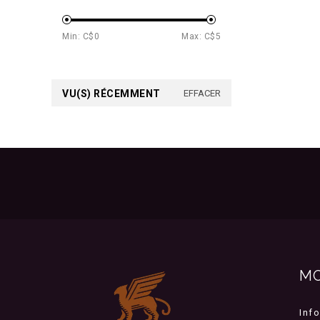
Min: C$
0
Max: C$
5
VU(S) RÉCEMMENT
EFFACER
M
Inf