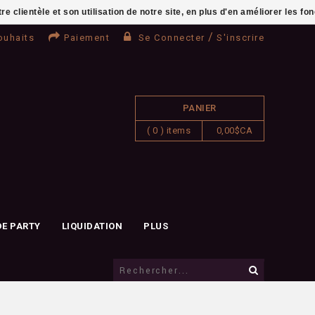
clientèle et son utilisation de notre site, en plus d'en améliorer les fo
/
ouhaits
Paiement
Se Connecter
S'inscrire
PANIER
( 0 ) items
0,00$CA
DE PARTY
LIQUIDATION
PLUS