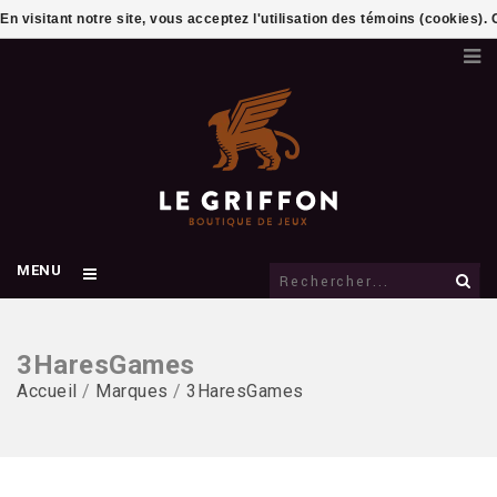
En visitant notre site, vous acceptez l'utilisation des témoins (cookies)
MENU
3HaresGames
Accueil
/
Marques
/
3HaresGames