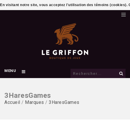
En visitant notre site, vous acceptez l'utilisation des témoins (cookies)
MENU
3HaresGames
Accueil
/
Marques
/
3HaresGames