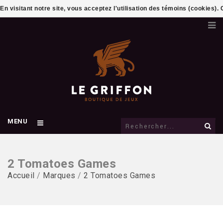
En visitant notre site, vous acceptez l'utilisation des témoins (cookies)
MENU
2 Tomatoes Games
Accueil
/
Marques
/
2 Tomatoes Games